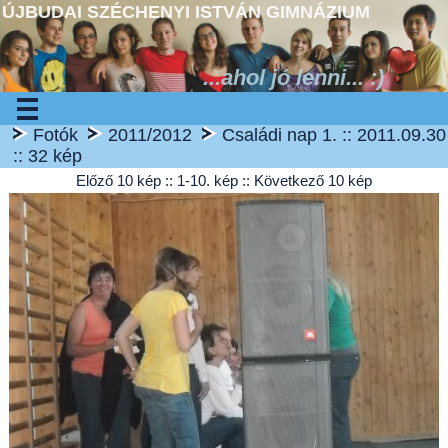
ÚJBUDAI SZÉCHENYI ISTVÁN GIMNÁZIUM
...ahol jó lenni... :)
Fotók
2011/2012
Családi nap 1. :: 2011.09.30
:: 32 kép
Előző 10 kép
:: 1-10. kép ::
Következő 10 kép